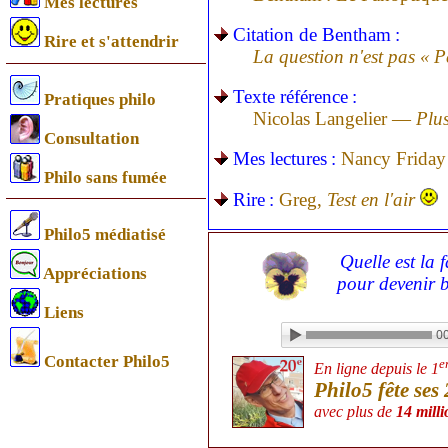
Mes lectures
Citation de Bentham :
Rire et s'attendrir
La question n'est pas « Pe
Texte référence :
Pratiques philo
Nicolas Langelier —
Plus
Consultation
Mes lectures :
Nancy Friday 
Philo sans fumée
Rire :
Greg,
Test en l'air
Philo5 médiatisé
Quelle est la 
Appréciations
pour devenir 
Liens
00
Contacter Philo5
e
En ligne depuis le 1
Philo5 fête ses
avec plus de
14 milli